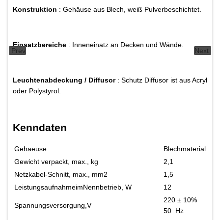
Konstruktion
: Gehäuse aus Blech, weiß Pulverbeschichtet.
Einsatzbereiche
: Inneneinatz an Decken und Wände.
Prev
Next
Leuchtenabdeckung / Diffusor
: Schutz Diffusor ist aus Acryl
oder Polystyrol.
Kenndaten
Gehaeuse
Blechmaterial
Gewicht verpackt, max., kg
2,1
Netzkabel-Schnitt, max., mm2
1,5
LeistungsaufnahmeimNennbetrieb, W
12
220 ± 10%
Spannungsversorgung,V
50 Hz