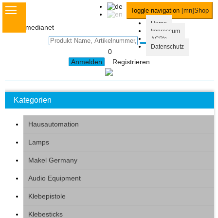
Toggle navigation
[mn]Shop
Home
Impressum
Hausautomation
AGB's
Datenschutz
0
Lamps
Anmelden
Registrieren
Makel Germany
Kategorien
Audio Equipment
Klebepistole
Hausautomation
Lamps
More
Makel Germany
Audio Equipment
Klebepistole
Klebesticks