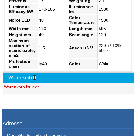
Power W
17
Weight Kg
2.1
Luminous
Illuminance
170-185
1530
Efficacy l/W
lm
Color
No:of LED
40
4500
Temperature
Width mm
190
Length mm
595
Height mm
40
Beam angle
120
Maximum
section of
220 +/-10%
1.5
Anschluß V
mains cable,
50Hz
mm2
Protection
ip40
Color
White
class
Warenkorb
0
Warenkorb ist leer
Adresse
MediaNet Inh. Margit Hermsen