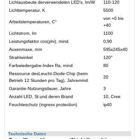
Lichtausbeute derverwendeten LED’s, lm/W
110-120
Lichttemperatur, K
5500
von +0 bis
Arbeitstemperaturen, C°
+40
Lichtstrom, lm
1100
Leistungsfaktor cos(phi), mind.
0,90
Auxenmaxe, mm
595x245x40
Strahlwinkel
120°
Farbwiedergabe-Index Ra, mind.
80
Ressource desLeucht-Diode-Chip (beim
20
Betrieb 12 Stunden pro Tag), Jahremind.
Garantie-Nutzungsdauer, Jahre
3
Anzahl LED, St.und deren Brand
10, Cree
Feuchteschutz (ingress protection)
ip40
Technische Daten