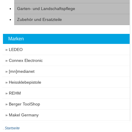
Garten- und Landschaftspflege
Zubehör und Ersatzteile
Marken
» LEDEO
» Connex Electronic
» [mn]medianet
» Heissklebepistole
» REHM
» Berger ToolShop
» Makel Germany
Startseite